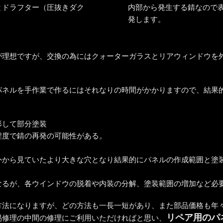
とドラフター（圧抜きダク
内部から発生する錆なので
発します。
が理想ですが、交換の為にはクォーターガラスとリアウィンドウを
パネルを手作業で作るにはそれなりの時間がかかりますので、結果
形して部分塗装
程度で錆の再発の可能性がある。
外から見ていたより大きな穴となり結果的にパネルの作成範囲と塗
なるが、各ウインドウの脱着や内装の分解、塗装範囲の増加など必
方法になりますが、どの方法も一長一短があり、また部品価格も年
リペア用のパ
易修理の中間の修理にご利用いただければと思い、