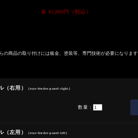
各 41,800円（税込）
らの商品の取り付けには板金、塗装等、専門技術が必要になります
ネル（右用）
（rear-fender-panel-right）
数量：
ネル（左用）
（rear-fender-panel-left）