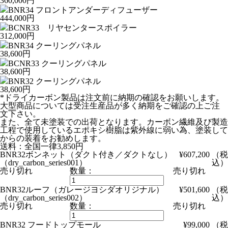
360,000円
BNR34 フロントアンダーディフューザー
444,000円
BCNR33 リヤセンタースポイラー
312,000円
BNR34 クーリングパネル
38,600円
BCNR33 クーリングパネル
38,600円
BNR32 クーリングパネル
38,600円
*ドライカーボン製品は注文前に納期の確認をお願いします。
大型商品については受注生産品が多く納期をご確認の上ご注
文下さい。
また、全て未塗装での出荷となります。カーボン繊維及び製造
工程で使用しているエポキシ樹脂は紫外線に弱い為、塗装して
からの装着をお勧めします。
送料：全国一律3,850円
BNR32ボンネット（ダクト付き／ダクトなし）
¥607,200
（税
（dry_carbon_series001）
込）
売り切れ
数量：
売り切れ
BNR32ルーフ（ガレージヨシダオリジナル）
¥501,600
（税
（dry_carbon_series002）
込）
売り切れ
数量：
売り切れ
BNR32 フードトップモール
¥99,000
（税