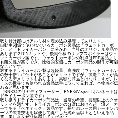
取り付け部にはアルミ材を埋め込み処理してあります。
自動車関係で使われているカーボン製品は「ウェットカーボ
ン」と「ドライカーボン」に分かれ、当社のオリジナル商品で
あります２DINキットや、後期仕様のリップスポイラーはウェ
ットカーボン製です。ウェットカーボンの利点はFRP製品より
も耐久性が高くでき、比較的安価にカーボン商品の製作が可能
なことです。
対するドライカーボン製は超軽量、高強度（ウェットカーボン
の数十倍）に仕上がることがメリットですが、製造コストが高
くなるデメリットもあります。高額な商品とはなりますが、レ
ースの世界でも使われる逸品は手に取って見れば、本物感が伝
わると思います。
（BNR34のリヤディフューザー、BNR34V-specⅡボンネットは
ドライカーボン製です）。
取り扱うドライカーボン商品は、当店の希望、要望以上のクオ
リティを満たす、ドライカーボンの分野における超一流メーカ
ーである「ベネテック」製品です。長年のレース用カーボンパ
ーツの製造技術を駆使して誕生した純正品以上ともいえる品
質、美しさをぜひ体感してください。