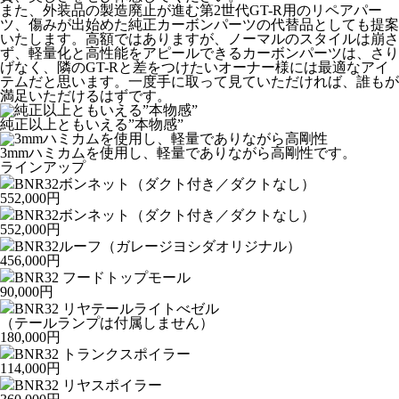
また、外装品の製造廃止が進む第2世代GT-R用のリペアパー
ツ、傷みが出始めた純正カーボンパーツの代替品としても提案
いたします。高額ではありますが、ノーマルのスタイルは崩さ
ず、軽量化と高性能をアピールできるカーボンパーツは、さり
げなく、隣のGT-Rと差をつけたいオーナー様には最適なアイ
テムだと思います。一度手に取って見ていただければ、誰もが
満足いただけるはずです。
純正以上ともいえる”本物感”
3mmハミカムを使用し、軽量でありながら高剛性です。
ラインアップ
BNR32ボンネット（ダクト付き／ダクトなし）
552,000円
BNR32ボンネット（ダクト付き／ダクトなし）
552,000円
BNR32ルーフ（ガレージヨシダオリジナル）
456,000円
BNR32 フードトップモール
90,000円
BNR32 リヤテールライトべゼル
（テールランプは付属しません）
180,000円
BNR32 トランクスポイラー
114,000円
BNR32 リヤスポイラー