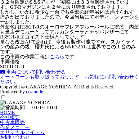
３２台限定のS＆Sですが、実際には３３台製造されていま
す。GT-Rマガジンにも２号に渡り特集されております。
しかし、いかに希少な一台でも各部の経年劣化は避けられず、
痛みが出ておりましたので、今回当店にてボディ、シャーシを
一新しました。
外装色はR35GT-Rのオーロラフレアブルーパールに塗装、内装
も当店デモカーとしてアルカンターラとナッパレザーにて、
R35GT-Rエゴイスト仕様としています。
単なる改造ATであれば、今後も製作可能ですが、スカイライ
ンの産みの親、櫻井氏によるBNR32ATは世界でこの１台のみ
です。
この車両の作業工程は
こちら
です。
車両価格
SOLD OUT
車両について問い合わせる
オートローンも取り扱っております。お気軽にお問い合わせく
ださい。
Copyright © GARAGE YOSHIDA. All Rights Reserved.
Produced by
co-mode
HOME
会社概要
中古車販売
作業メニュー
オリジナルアイテム
お問い合わせ