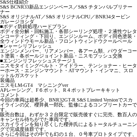
S&S仕様紹介
S&S BCNR33新品エンジンベース／S&S チタンバルブリテー
ナー
S&S オリジナルAT／S&S オリジナルCPU／BNR34タービン
ガレージヨシダ
■ボディ防錆処理ハードプラン
ボディ全分解・回転施工・各部シーリング処理・２液性ウレタ
ンコーティング・下回り、エンジンルーム、ボディ同色塗装・
全ウィンドウモール新品・フロントウィンドウクールベール
■シャーシリフレッシュ
エンジンメンバー、リアメンバー、各アーム類、パウダーコー
ト塗装・各ボールジョイント新品・ニスモブッシュ交換
■エンジンリフレッシュステージ１
ニスモタイミングベルト・アイドラー、テンショナー・ヒータ
ーホース・エンジンマウント・ATマウント・インマニ、スロ
ットルガスケット
装備品
ニスモLM-GT4 マシニングver
APレーシング、F６ポット、R４ポットブレーキキット
コメント
今回の車両は超希少、BNR32GT-R S&S Limited Versionでスカ
イラインの父、櫻井眞一郎氏、監修によるコンプリートカーで
す。
販売台数は、わずか３２台限定で販売後すぐに完売、数百人の
キャンセル待ちがでた車両です。
スカイラインを知り尽くした櫻井氏によるトータルチューニン
グで完成度抜群です。
さらに今回はその中でも幻の１台、０号車プロトタイプです、