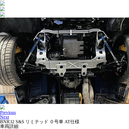
Previous
Next
BNR32 S&S リミテッド ０号車 AT仕様
車両詳細