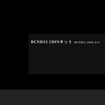
BCNR33 2DINキット
（BCNR33_2DIN_kit）