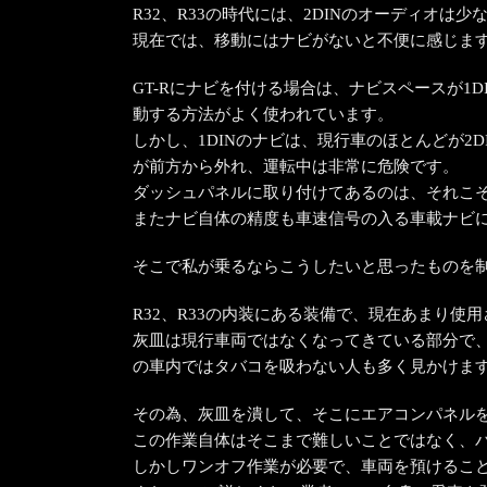
R32、R33の時代には、2DINのオーディオは
現在では、移動にはナビがないと不便に感じま
GT-Rにナビを付ける場合は、ナビスペースが
動する方法がよく使われています。
しかし、1DINのナビは、現行車のほとんどが
が前方から外れ、運転中は非常に危険です。
ダッシュパネルに取り付けてあるのは、それこ
またナビ自体の精度も車速信号の入る車載ナビ
そこで私が乗るならこうしたいと思ったものを
R32、R33の内装にある装備で、現在あまり使
灰皿は現行車両ではなくなってきている部分で、
の車内ではタバコを吸わない人も多く見かけま
その為、灰皿を潰して、そこにエアコンパネル
この作業自体はそこまで難しいことではなく、
しかしワンオフ作業が必要で、車両を預けるこ